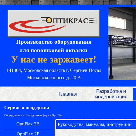
Производство оборудования
для порошковой окраски
У нас не заржавеет!
141304, Московская область
г. Сергиев Посад
Московское шоссе д. 20 А
Разработка и
Главная
модернизация
Сервис и поддержка
Оборудование > Оборудование фирмы OptiFlex
OptiFlex 2B
Руководства, мануалы, инструкции
OptiFlex 2F