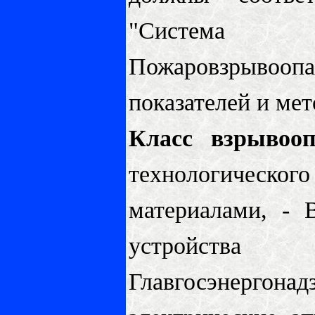
"Система с
Пожаровзрывооп
показателей и ме
Класс взрывоо
технологическ
материалами, - 
устройства 
Главгосэнергон