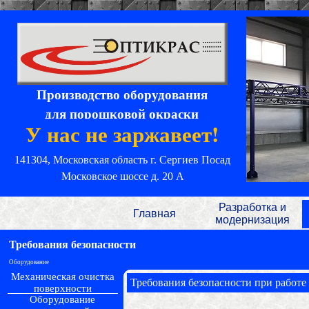
Производство оборудования
для порошковой окраски
У нас не заржавеет!
141304, Московская область
г. Сергиев Посад
Московское шоссе д. 20 А
Разработка и
Главная
модернизация
Требования безопасности
Оборудование
Механическая очистка
Требования безопасности при работе
поверхности
Оборудование