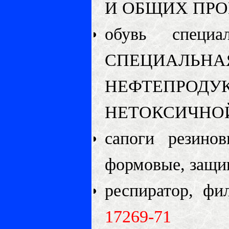
И ОБЩИХ ПРО
обувь спец
СПЕЦИАЛЬНА
НЕФТЕПРО
НЕТОКСИЧНОЙ
сапоги резин
формовые, защи
респиратор, ф
17269-71
"РЕ